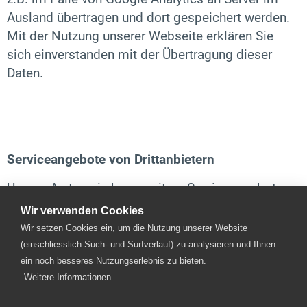
Ausland übertragen und dort gespeichert werden.
Mit der Nutzung unserer Webseite erklären Sie
sich einverstanden mit der Übertragung dieser
Daten.
Serviceangebote von Drittanbietern
Unsere Arztpraxis kann weitere Serviceangebote
von Drittanbietern nutzen, um deren Inhalte und
Wir verwenden Cookies
Services wie z.B. Videos oder Beiträge in die
Wir setzen Cookies ein, um die Nutzung unserer Website
Webseite einzubinden. Eine entsprechende
(einschliesslich Such- und Surfverlauf) zu analysieren und Ihnen
Einbindung setzt immer voraus, dass diese
ein noch besseres Nutzungserlebnis zu bieten.
Weitere Informationen...
Drittanbieter die IP-Adresse und weitere
Informationen der Besucher dieser Webseite