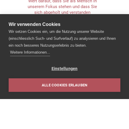
Wert darauf, dass Sie als Mensch in
unserem Fokus stehen und dass Sie
sich abgeholt und verstanden
fühlen.»
Wir verwenden Cookies
Wir setzen Cookies ein, um die Nutzung unserer Website
(einschliesslich Such- und Surfverlauf) zu analysieren und Ihnen
ein noch besseres Nutzungserlebnis zu bieten.
Weitere Informationen...
Einstellungen
ALLE COOKIES ERLAUBEN
Impressum
Herbert Sterchi
«Das Wohl unserer Patienten steht
im Mittelpunkt, d.h. wir setzen uns
für ihre Gesundheit jeden Tag ein.
Unser medizinisches Team besteht